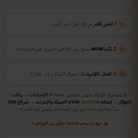
اشترِ باقة
رمز QR فورًا عبر البريد
ثبّت eSIM
امسح رمز QR في المنزل عبر الواي‑فاي
اتصل بالإنترنت
فعّل تجوال البيانات في بلغاريا
لا يستغرق الإعداد سوى دقيقتين: iPhone
الإعدادات → بيانات
الجوّال → إضافة eSIM
، Android
الشبكة والإنترنت → شرائح SIM
.
تبدأ صلاحية باقتك من أول استخدام وليس عند الشراء.
هل جهازك يدعم eSIM؟ تحقّق من التوافق