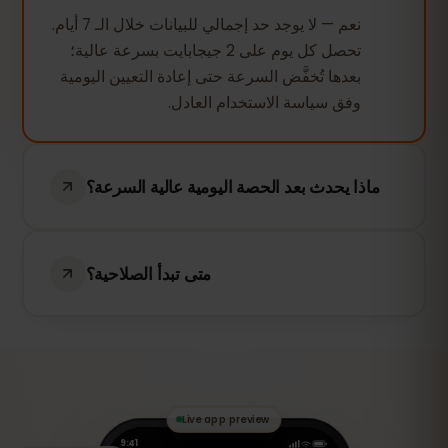
نعم — لا يوجد حد إجمالي للبيانات خلال الـ 7 أيام.
تحصل كل يوم على 2 جيجابايت بسرعة عالية؛
بعدها تُخفَّض السرعة حتى إعادة التعيين اليومية
وفق سياسة الاستخدام العادل.
ماذا يحدث بعد الحصة اليومية عالية السرعة؟
يستمر اتصالك في العمل — التصفح والمراسلة
والخرائط تعمل — لكن تُخفَّض السرعة لبقية
متى تبدأ الصلاحية؟
اليوم. وتعود السرعة الكاملة تلقائيًا عند إعادة
التعيين اليومية التالية.
تبدأ الـ 7 أيام عند أول استخدام للبيانات (التفعيل
عند أول استخدام): ثبّت الـ eSIM قبل السفر،
ولن تبدأ إلا عند الاتصال في بلغاريا.