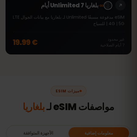
∞
بلغاريا Unlimited 7 أيام
eSIM مدفوعة مسبقًا Unlimited لـ بلغاريا مع بيانات الجوال LTE
| 4G | 5G للسياح
غير محدود
€ 19.99
7
أيام
الصلاحية
ميزات ESIM
مواصفات eSIM لـ
بلغاريا
معلومات إضافية
الأجهزة المتوافقة