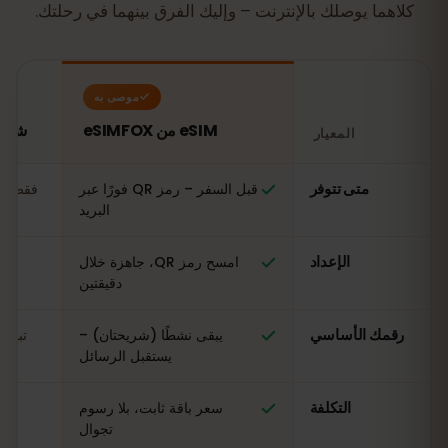
كلاهما يوصلك بالإنترنت – وإليك الفرق بينهما في رحلتك.
موصى به
eSIM من eSIMFOX
شريحة SIM محلية
المعيار
مقارنة: شريحة eSIM من eSIMFOX مقابل شريحة SIM محلية في بلغاريا
متى تتوفر
قبل السفر – رمز QR فورًا عبر
فقط عن
البريد
الإعداد
امسح رمز QR، جاهزة خلال
ال
دقيقتين
رقمك الأساسي
يبقى نشطًا (شريحتان) –
تبدي
يستقبل الرسائل
التكلفة
سعر باقة ثابت، بلا رسوم
مت
تجوال