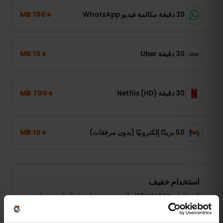
± 100 MB
20 دقيقة مكالمة فيديو WhatsApp
± 10 MB
30 دقيقة Uber
± 700 MB
30 دقيقة Netflix (HD)
± 10 MB
50 بريدًا إلكترونيًا (بدون مرفقات)
استخدام خفيف
الخرائط وWhatsApp والبريد — متصل عند الحاجة فقط.
1–3 GB أسبوعيًا
نُوصي بـ