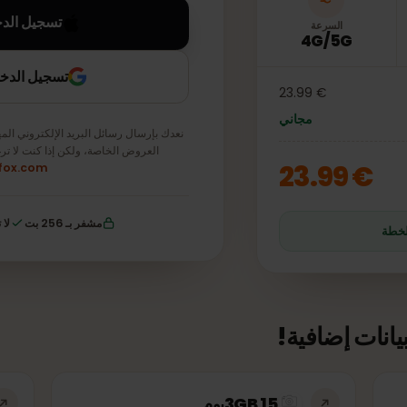
تسجيل الدخول باس
السرعة
4G/5G
تسجيل الدخول باستخ
€ 23.99
مجاني
نعدك بإرسال رسائل البريد الإلكتروني المهمة ف
العروض الخاصة، ولكن إذا كنت لا ترغب 
€ 23.
simfox.com
مشفر بـ 256 بت
لا توجد
ت إضافية!