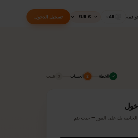
تسجيل الدخول
قة
AR
Currency
الخطة
الحساب
تثبيت
3
2
ل
دخول لتفعيل بطاقة eSIM الخاصة بك على الفور — حيث يتم