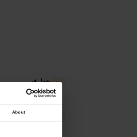
مواص
يعمل في
بلجيكا