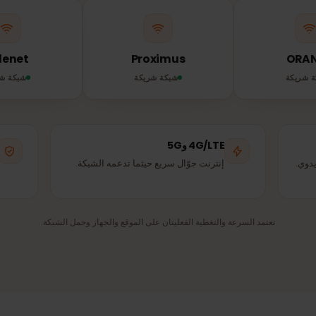
تتصل شريحة eSIM تلقائيًا بأقوى شبكة شريكة متاحة – نفس الأبراج التي يستخد
السكان المحليون.
Telenet
Proximus
شبكة شريكة
شبكة شريكة
4G/LTE و5G
تغط
إنترنت جوّال سريع حيثما تدعمه الشبكة.
اتصا
زيار