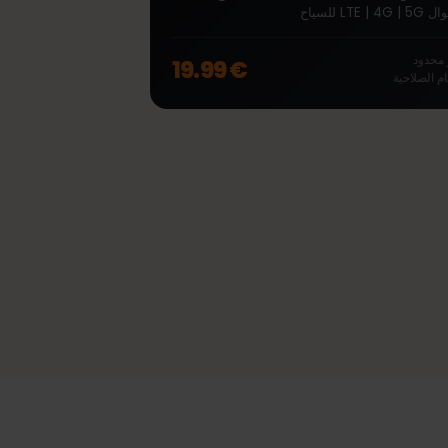
∞
بلجيكا Unlimited 7 أيام
eSIM مدفوعة مسبقًا Unlimited لـ بلجيكا مع بيانات
ود
€ 19.99
صلاحية