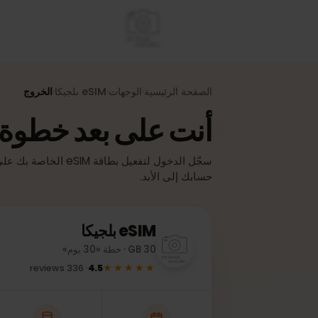
الصفحة الرئيسية
الوجهات
eSIM
بلجيكا
الخروج
›
›
›
أنت على بعد خطوة واح
سجّل الدخول لتفعيل بطاقة eSIM الخا
حسابك إلى الأبد.
eSIM
بلجيكا
30 GB · خطة «30 يوم»
★★★★★
reviews
336
·
4.5