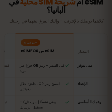
eSIM أم
شريحة SIM محلية
في
ألبانيا؟
كلاهما يوصلك بالإنترنت – وإليك الفرق بينهما في رحلتك.
موصى به
eSIM من eSIMFOX
شريحة SIM مح
المعيار
مقارنة: شريحة eSIM من eSIMFOX مقابل شريحة SIM محلية في ألبانيا
متى تتوفر
قبل السفر – رمز QR فورًا عبر
فقط عن
البريد
الإعداد
امسح رمز QR، جاهزة خلال
ال
دقيقتين
رقمك الأساسي
يبقى نشطًا (شريحتان) –
تبدي
يستقبل الرسائل