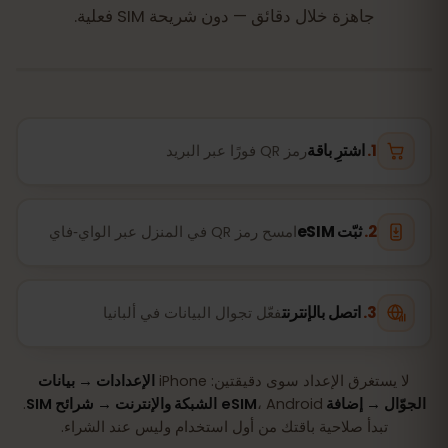
جاهزة خلال دقائق — دون شريحة SIM فعلية.
اشترِ باقة
رمز QR فورًا عبر البريد
ثبّت eSIM
امسح رمز QR في المنزل عبر الواي‑فاي
اتصل بالإنترنت
فعّل تجوال البيانات في ألبانيا
لا يستغرق الإعداد سوى دقيقتين: iPhone
الإعدادات → بيانات
الجوّال → إضافة eSIM
، Android
الشبكة والإنترنت → شرائح SIM
.
تبدأ صلاحية باقتك من أول استخدام وليس عند الشراء.