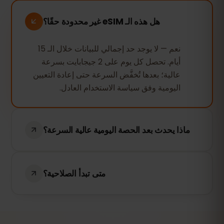
هل هذه الـ eSIM غير محدودة حقًا؟
نعم — لا يوجد حد إجمالي للبيانات خلال الـ 15
أيام. تحصل كل يوم على 2 جيجابايت بسرعة
عالية؛ بعدها تُخفَّض السرعة حتى إعادة التعيين
اليومية وفق سياسة الاستخدام العادل.
ماذا يحدث بعد الحصة اليومية عالية السرعة؟
يستمر اتصالك في العمل — التصفح والمراسلة
والخرائط تعمل — لكن تُخفَّض السرعة لبقية
متى تبدأ الصلاحية؟
اليوم. وتعود السرعة الكاملة تلقائيًا عند إعادة
التعيين اليومية التالية.
تبدأ الـ 15 أيام عند أول استخدام للبيانات (التفعيل
عند أول استخدام): ثبّت الـ eSIM قبل السفر،