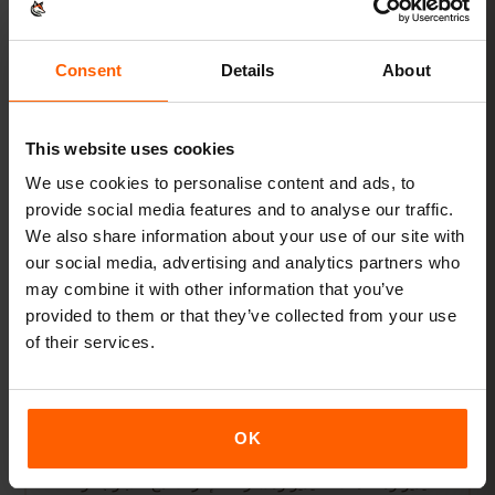
الخرائط وWhatsApp والبريد — متصل عند الحاجة فقط.
1–3 GB أسبوعيًا
نُوصي بـ
Consent
Details
About
عرض الباقات
This website uses cookies
الأكثر طلبًا
We use cookies to personalise content and ads, to
provide social media features and to analyse our traffic.
استخدام يومي
We also share information about your use of our site with
إضافة إلى مواقع التواصل وبث الموسيقى ومشاركة الصور.
our social media, advertising and analytics partners who
may combine it with other information that you’ve
5–10 GB شهريًا
نُوصي بـ
provided to them or that they’ve collected from your use
of their services.
عرض الباقات
OK
البث ونقطة الاتصال
الفيديو ومكالمات الفيديو ومشاركة الإنترنت مع اللابتوب أو