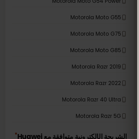
Motorola Moto G54 Power
Motorola Moto G55
Motorola Moto G75
Motorola Moto G85
Motorola Razr 2019
Motorola Razr 2022
Motorola Razr 40 Ultra
Motorola Razr 5G
*
الشريحة الإلكترونية متوافقة مع
Huawei