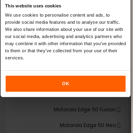
Xiaomi Redmi Note 13 Pro
This website uses cookies
We use cookies to personalise content and ads, to
Xiaomi Redmi Note 13 Pro Plus
provide social media features and to analyse our traffic.
We also share information about your use of our site with
الشريحة الإلكترونية متوافقة مع
our social media, advertising and analytics partners who
may combine it with other information that you’ve provided
*
Motorola
to them or that they’ve collected from your use of their
services.
Motorola Edge 40 Neo
Motorola Edge 40 Pro
OK
Motorola Edge 50
Motorola Edge 50 Fusion
Motorola Edge 50 Neo