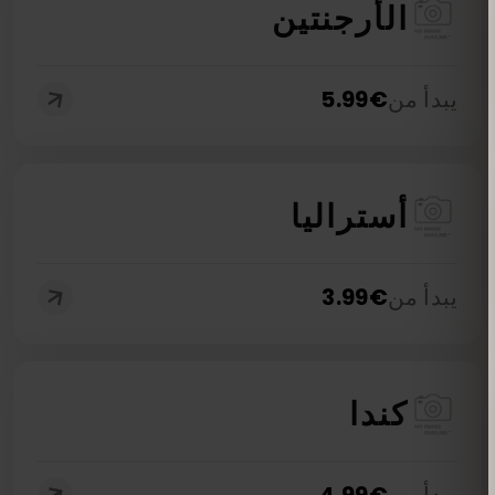
الأرجنتين
يبدأ من
€
5.99
أستراليا
يبدأ من
€
3.99
كندا