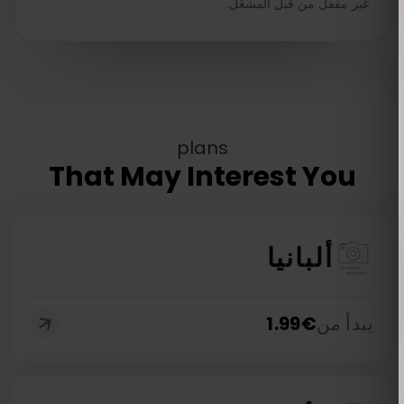
غير مقفل من قبل المشغّل.
plans
That May Interest You
ألبانيا
يبدأ من
€
1.99