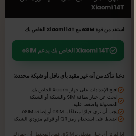
Xiaomi 14T
استفد من قوة eSIM مع Xiaomi 14T الخاص بك
Xiaomi 14T الخاص بك يدعم eSIM
دعنا نتأكد من أنه غير مقيد بأي ناقل أو شبكة محددة:
افتح الإعدادات على جهاز Xiaomi الخاص بك.
ابحث عن خيار بطاقة SIM والشبكة أو الشبكة
المحمولة واضغط عليه.
يجب أن ترى خيارًا متعلقًا بـ eSIM أو إضافة eSIM.
اضغط على استخدام رمز QR أو قوائم مزودي الشبكة
إذا لم ترَ أي خيار متعلق بـ eSIM، فمن المحتمل أن جهازك