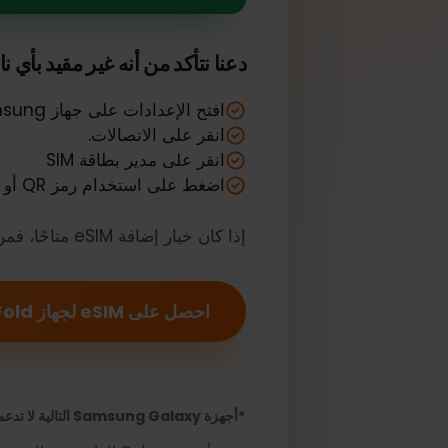
Samsung Galaxy Z Fold الخاص بك ي
دعنا نتأكد من أنه غير مقيد بأي ناقل أ
افتح الإعدادات على جهاز Samsung الخاص بك.
انقر على الاتصالات.
انقر على مدير بطاقة SIM
اضغط على استخدام رمز QR أو قوائم مزودي الشبكة
إذا كان خيار إضافة eSIM متاحًا، فمن المحتمل أن جهازك مفتوح لاستخدام eSIM.
احصل على eSIM لجهاز Samsung Galaxy Z Fold الخاص بك الآن