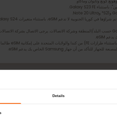
تلف توفر eSIM لـ Galaxy A54 5G حسب البلد/المنطقة وشركة الاتصالات. يرجى الاتصال بشركة الا
ن جهاز Samsung الخاص بك يدعم eSIM.