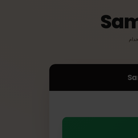
Sam
دام