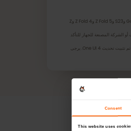
*معظم أجهزة Samsung Galaxy التي تم شراؤها في كوريا الجنوبية لا تدعم eSIM، باستثناء متغيرات Galaxy S24 وS23 وZ Fold 5 وZ Fold 4 وZ
تصالات أو الشركة المصنعة للجهاز للتأكد
*قد تحتوي أجهزة سلسلة Galaxy S21 (باستثناء طرازات FE) من كندا والولايات المتحدة على إمكانية eSIM طالما تم تثبيت تحديث One UI 4. يرجى