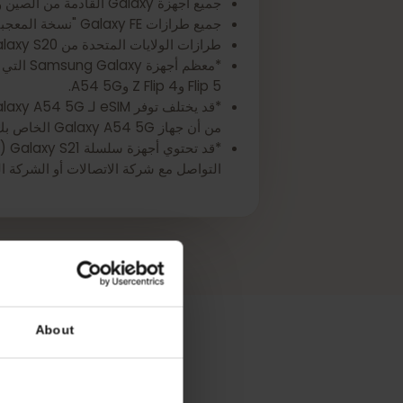
*أجهزة Samsung Galaxy التالية لا تدعم خاصية eSIM:
جميع أجهزة Galaxy القادمة من الصين وهونغ كونغ وتايوان وماكاو.
جميع طرازات Galaxy FE "نسخة المعجبين"، باستثناء Galaxy S23 FE.
طرازات الولايات المتحدة من Galaxy S20 وS21* وNote 20 Ultra.
Flip 5 وZ Flip 4 وA54 5G.
*قد يخ
من أن جهاز Galaxy A54 5G الخاص بك يدعم eSIM.
التواصل مع شركة الاتصالات أو الشركة المصنعة للجهاز للتأكد من أ