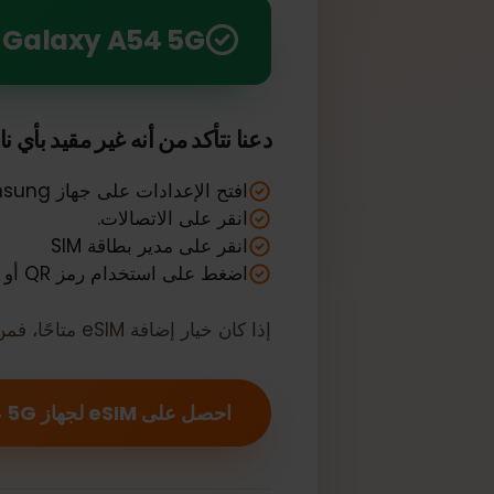
استفد من قوة eSIM مع Samsung Galaxy A54 5G الخاص بك
Samsung Galaxy A54 5G الخاص بك
دعنا نتأكد من أنه غير مقيد بأي ناقل أ
افتح الإعدادات على جهاز Samsung الخاص بك.
انقر على الاتصالات.
انقر على مدير بطاقة SIM
اضغط على استخدام رمز QR أو قوائم مزودي الشبكة
إذا كان خيار إضافة eSIM متاحًا، فمن المحتمل أن جهازك مفتوح لاستخدام eSIM.