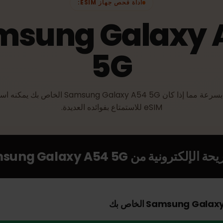
أداة فحص جهاز ESIM:
msung Galax
5G
تحقق بسرعة مما إذا كان Samsung Galaxy A54 5G الخاص بك يمكنه ا
eSIM للاستمتاع بفوائده العديدة.
الإلكترونية من
amsung Galaxy A54 5G