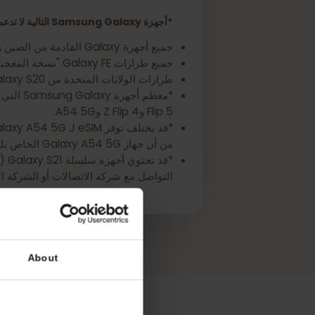
احصل على eSIM لجهاز Samsung Galaxy A54 5G الخاص بك الآن
*أجهزة Samsung Galaxy التالية لا تدعم خاصية eSIM:
جميع أجهزة Galaxy القادمة من الصين وهونغ كونغ وتايوان وماكاو.
جميع طرازات Galaxy FE "نسخة المعجبين"، باستثناء Galaxy S23 FE.
طرازات الولايات المتحدة من Galaxy S20 وS21* وNote 20 Ultra.
Flip 5 وZ Flip 4 وA54 5G.
*قد يخ
من أن جهاز Galaxy A54 5G الخاص بك يدعم eSIM.
التواصل مع شركة الاتصالات أو الشركة المصنعة للجهاز للتأكد من أ