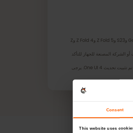
*معظم أجهزة Samsung Galaxy التي تم شراؤها في كوريا الجنوبية لا تدعم eSIM، باستثناء متغيرات Galaxy S24 وS23 وZ Fold 5 وZ Fold 4 وZ
تصالات أو الشركة المصنعة للجهاز للتأكد
*قد تحتوي أجهزة سلسلة Galaxy S21 (باستثناء طرازات FE) من كندا والولايات المتحدة على إمكانية eSIM طالما تم تثبيت تحديث One UI 4. يرجى