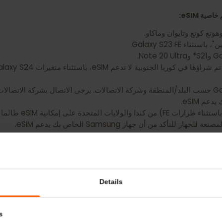
تلف توفر eSIM لـ Galaxy A54 5G حسب البلد/المنطقة وشركة الاتصالات. يرجى الاتصال بشركة الا
ن جهاز Samsung الخاص بك يدعم eSIM.