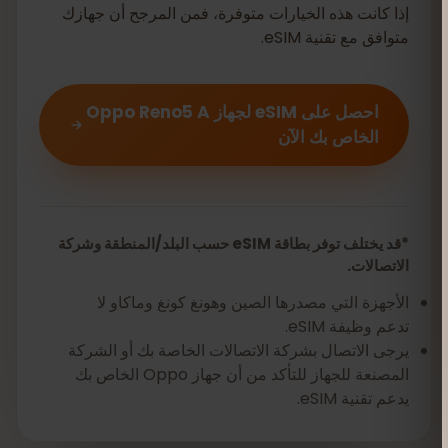
إذا كانت هذه الخيارات متوفرة، فمن المرجح أن جهازك
متوافق مع تقنية eSIM.
احصل على eSIM لجهاز Oppo Reno5 A
الخاص بك الآن
*قد يختلف توفر بطاقة eSIM حسب البلد/المنطقة وشركة
الاتصالات.
الأجهزة التي مصدرها الصين وهونغ كونغ وماكاو لا
تدعم وظيفة eSIM.
يرجى الاتصال بشركة الاتصالات الخاصة بك أو الشركة
المصنعة للجهاز للتأكد من أن جهاز Oppo الخاص بك
يدعم تقنية eSIM.