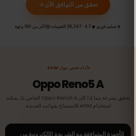
تحقق من التوافق الآن
تسليم فوري
4.7 · 28,347 التقييمات
أكثر من 180 وجهة
أداة فحص جهاز ESIM:
Oppo Reno5 A
تحقق بسرعة مما إذا كان Oppo Reno5 A الخاص بك يمكنه
استخدام eSIM للاستمتاع بفوائده العديدة.
الأجهزة المتوافقة مع الشريحة الإلكترونية من