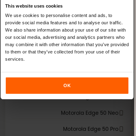
Xiaomi Redmi Note 13 Pro Plus
This website uses cookies
We use cookies to personalise content and ads, to
الشريحة الإلكترونية متوافقة مع
provide social media features and to analyse our traffic.
*
We also share information about your use of our site with
Motorola
our social media, advertising and analytics partners who
may combine it with other information that you’ve provided
Motorola Edge 40 Neo
to them or that they’ve collected from your use of their
services.
Motorola Edge 40 Pro
Motorola Edge 50
OK
Motorola Edge 50 Fusion
Motorola Edge 50 Neo
Motorola Edge 50 Pro