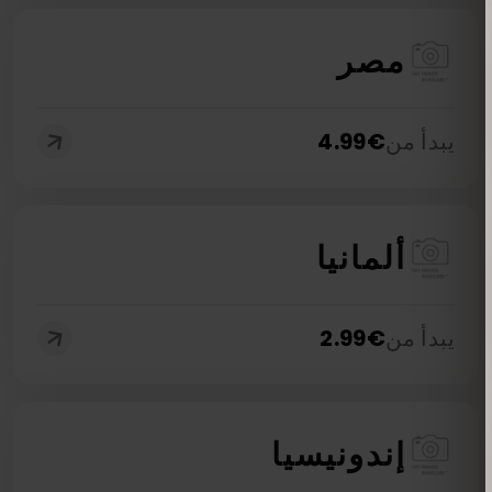
مصر
يبدأ من
€
4.99
ألمانيا
يبدأ من
€
2.99
إندونيسيا