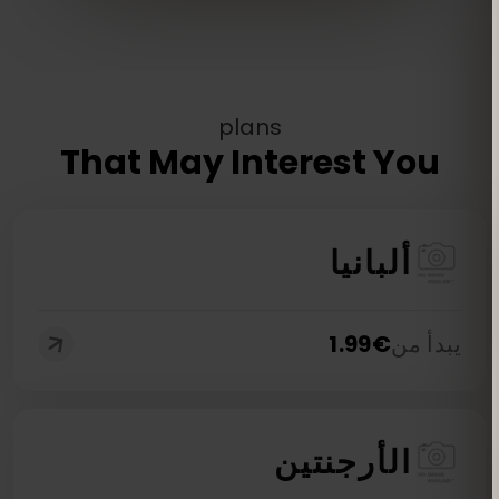
plans
That May Interest You
ألبانيا
يبدأ من
€
1.99
الأرجنتين