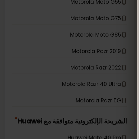
Motorola Moto G55
Motorola Moto G75
Motorola Moto G85
Motorola Razr 2019
Motorola Razr 2022
Motorola Razr 40 Ultra
Motorola Razr 5G
*
الشريحة الإلكترونية متوافقة مع
Huawei
Huawei Mate 40 Pro