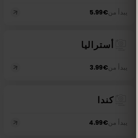
يبدأ من
€
5.99
أستراليا
يبدأ من
€
3.99
كندا
يبدأ من
€
4.99