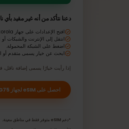
Motorola Moto G75 الخاص بك يدعم SIM
دعنا نتأكد من أنه غير مقيد بأي ناقل أ
افتح الإعدادات على جهاز Motorola الخاص بك.
انتقل إلى الإنترنت والشبكات أو الشبك
اضغط على الشبكة المحمولة.
ابحث عن خيار يسمى متقدم أو الناقل.
إذا رأيت خيارًا يسمى إضافة ناقل، فمن المحت
احصل على eSIM لجهاز Motorola Moto G75 الخاص بك الآن