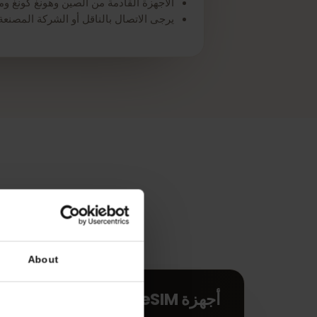
*دعم eSIM متوفر فقط في مناطق معينة.
الأجهزة القادمة من الصين وهونغ كونغ وماكاو لا تدعم
يرجى الاتصال بالناقل أو الشركة المصنعة للجهاز للتأكد من أن جهاز la