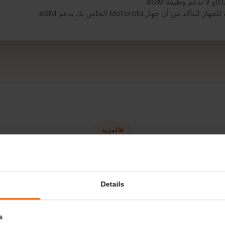
 وظيفة eSIM.
Motoro الخاص بك يدعم eSIM.
المزيد
أجهزة eSIM