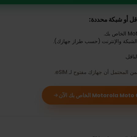
e
و شبكة محددة:
ة والإنترنت (حسب طراز جهازك).
مل أن جهازك مفتوح لـ eSIM.