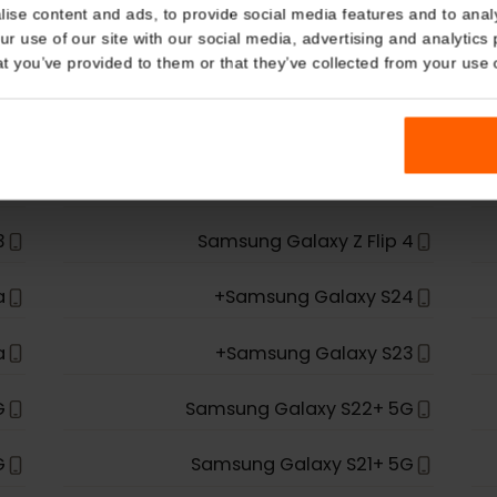
Details
kies
nalise content and ads, to provide social media features and t
 your use of our site with our social media, advertising and a
n that you’ve provided to them or that they’ve collected from you
ميمه لدعم تقنية eSIM.
ld 2
Samsung Galaxy Z Fold 4
ip 3
Samsung Galaxy Z Flip 4
ltra
Samsung Galaxy S24+