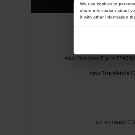
Consent
This website uses coo
We use cookies to perso
share information about
it with other informatio
Asus Vivobook Flip 14 TP4
Asus TravelMat