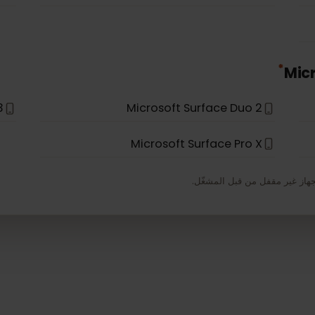
520
Lenovo Miix 630
en 9
Lenovo Yoga C630
Lenovo ThinkPad X1 Nano
Go 3
Microsoft Surface Duo 2
Microsoft Surface Pro X
 مقفل من قبل المشغّل.