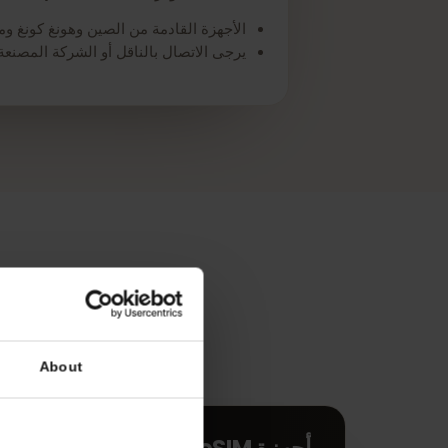
*قد يختلف توفر eSIM حسب البلد/المنطقة والناقل.
الأجهزة القادمة من الصين وهونغ كونغ وماكاو لا تدعم
يرجى الاتصال بالناقل أو الشركة المصنعة للجهاز للتأكد من أن جهاز o