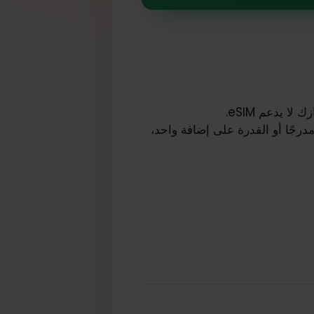
عم eSIM.
eS (اختياري): إذا كان هناك خيار خلوي، انقر عليه. إذا رأيت ملف تعريف eSIM مدرجًا أو القدرة على إضافة واحد،