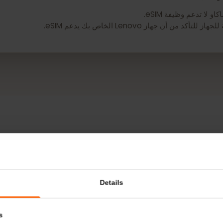
 وظيفة eSIM.
Lenov الخاص بك يدعم eSIM.
المزيد