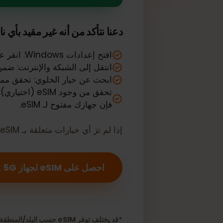
Lenovo Flex 5G الخاص بك يدعم eSIM
دعنا نتأكد من أنه غير مقيد بأي ناقل أ
افتح إعدادات Windows: انقر على زر البدء ثم حدد الإعدادات.
انتقل إلى الشبكة والإنترنت: ضمن الإعدا
ابحث عن خيار الخلوي: تحقق مما إذا كان 
فإن جهازك مفتوح لـ eSIM.
إذا لم ترَ أي خيارات متعلقة بـ eSIM، فقد لا يكون جهازك مفتوحًا لـ eSIM.
احصل على eSIM لجهاز Lenovo Flex 5G الخاص بك الآن