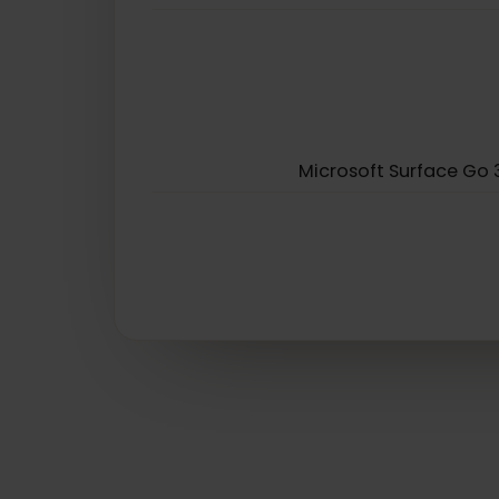
Lenovo Yoga 
Lenovo ThinkPad X1 Carbon G
Lenovo ThinkPad X1 Titanium Yoga 2-in-1
Microsoft Surface 