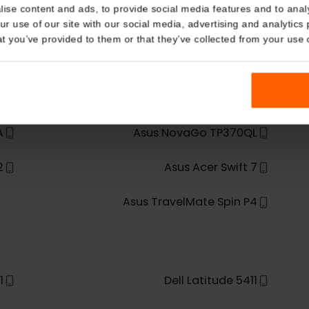
أجهزة eSIM
Details
kies
nalise content and ads, to provide social media features and t
 your use of our site with our social media, advertising and a
n that you’ve provided to them or that they’ve collected from you
ميمه لدعم تقنية eSIM.
01NA
Asus NovaGo TP370QL
e P2
Asus Acer Swift 7
Asus TravelMate Spin P4