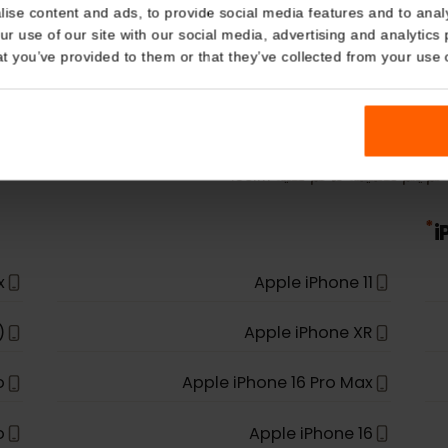
Details
المزيد
أجهزة eSIM
kies
nalise content and ads, to provide social media features and t
 your use of our site with our social media, advertising and a
n that you’ve provided to them or that they’ve collected from you
إذا لم يكن طراز جهازك
 Max
Apple iPhone 11