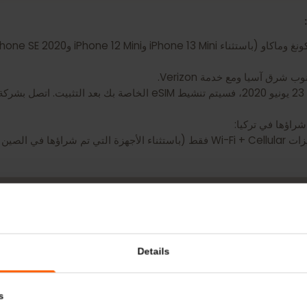
إذا كنت تقوم بإعداد جهازك لأول مرة بعد 23 يونيو 2020، فسيتم تنشيط eSIM الخاصة ب