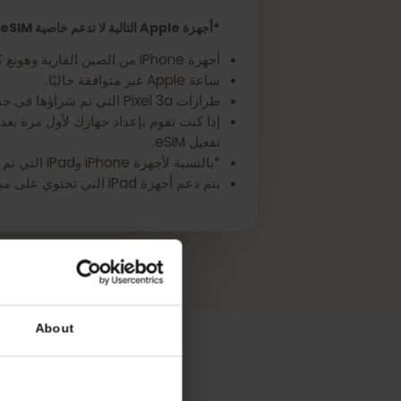
احصل على eSIM لجهاز Apple iPad Pro 11-inch (3rd generation) الخاص بك الآن
*أجهزة Apple التالية لا تدعم خاصية eSIM:
أجهزة iPhone من الصين القارية وهونغ كونغ وماكاو (باستثناء iPhone 13 Mini وiPhone 12 Mini وiPhone SE 2020 وiPhone XS).
ساعة Apple غير متوافقة حاليًا.
طرازات Pixel 3a التي تم شراؤها في جنوب شرق آسيا ومع خدمة Verizon.
تفعيل eSIM.
*بالنسبة لأجهزة iPhone وiPad التي تم شراؤها في تركيا:
يتم دعم أجهزة iPad التي تحتوي على ميزات Wi-Fi + Cellular فقط (باستثناء الأجهزة التي تم شراؤها في الصين القارية أو هونغ كونغ أو ماكاو).