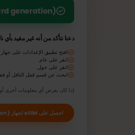
استفد من قوة eSIM مع Apple iPad Pro 11-inch (3rd generation) الخاص بك
 Pro 11-inch (3rd generation
دعنا نتأكد من أنه غير مقيد بأي ناقل أ
افتح تطبيق الإعدادات على جهاز Apple الخاص بك.
انقر على عام.
انقر على حول.
ابحث عن قسم قفل الناقل أو قفل مزود
إذا كان يعرض أي معلومات أخرى أو كان مفق