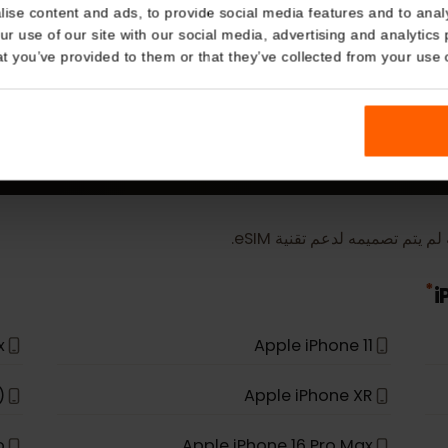
Details
kies
المزيد
nalise content and ads, to provide social media features and t
أجهزة eSIM
 your use of our site with our social media, advertising and a
n that you’ve provided to them or that they’ve collected from you
ميمه لدعم تقنية eSIM.