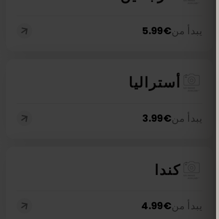
يبدأ من
€
5.99
أستراليا
يبدأ من
€
3.99
كندا
يبدأ من
€
4.99