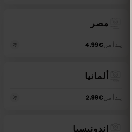
مصر
يبدأ من
€
4.99
ألمانيا
يبدأ من
€
2.99
إندونيسيا