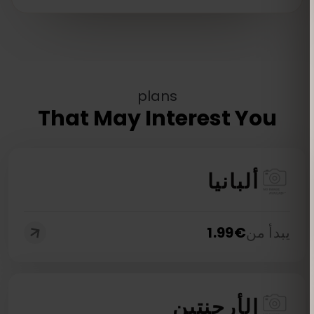
plans
That May Interest You
ألبانيا
يبدأ من
€
1.99
الأرجنتين