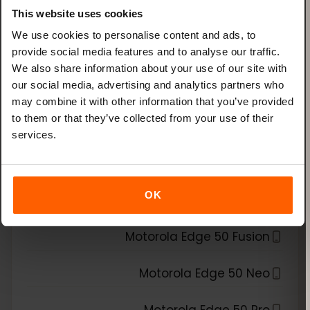
This website uses cookies
Xiaomi Redmi Note 13 Pro Plus
We use cookies to personalise content and ads, to
provide social media features and to analyse our traffic.
الشريحة الإلكترونية متوافقة مع
We also share information about your use of our site with
*
our social media, advertising and analytics partners who
Motorola
may combine it with other information that you’ve provided
to them or that they’ve collected from your use of their
Motorola Edge 40 Neo
services.
Motorola Edge 40 Pro
OK
Motorola Edge 50
Motorola Edge 50 Fusion
Motorola Edge 50 Neo
Motorola Edge 50 Pro