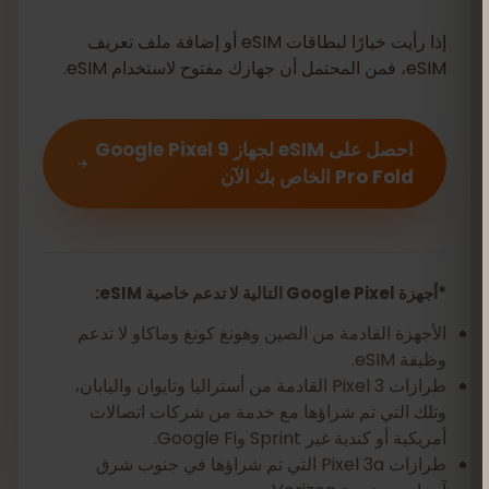
إذا رأيت خيارًا لبطاقات eSIM أو إضافة ملف تعريف
eSIM، فمن المحتمل أن جهازك مفتوح لاستخدام eSIM.
احصل على eSIM لجهاز Google Pixel 9
Pro Fold الخاص بك الآن
*أجهزة Google Pixel التالية لا تدعم خاصية eSIM:
الأجهزة القادمة من الصين وهونغ كونغ وماكاو لا تدعم
وظيفة eSIM.
طرازات Pixel 3 القادمة من أستراليا وتايوان واليابان،
وتلك التي تم شراؤها مع خدمة من شركات اتصالات
أمريكية أو كندية غير Sprint وGoogle Fi.
طرازات Pixel 3a التي تم شراؤها في جنوب شرق