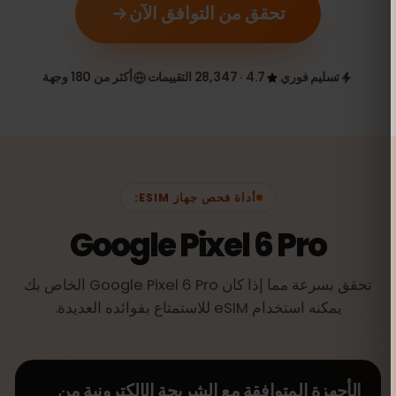
تحقق من التوافق الآن
تسليم فوري
4.7 · 28,347 التقييمات
أكثر من 180 وجهة
أداة فحص جهاز ESIM:
Google Pixel 6 Pro
تحقق بسرعة مما إذا كان Google Pixel 6 Pro الخاص بك
يمكنه استخدام eSIM للاستمتاع بفوائده العديدة.
الأجهزة المتوافقة مع الشريحة الإلكترونية من