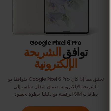
Google Pixel 6 Pro
توافق
الشريحة
الإلكترونية
تحقق مما إذا كان
Google Pixel 6 Pro
متوافقًا مع
الشريحة الإلكترونية. ضمان انتقال سلس إلى
بطاقات SIM الرقمية مع دليلنا خطوة بخطوة.