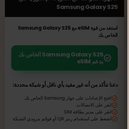
Samsung Galaxy S25
استفد من قوة eSIM مع Samsung Galaxy S25
الخاص بك
Samsung Galaxy S25 الخاص بك
يدعم eSIM
دعنا نتأكد من أنه غير مقيد بأي ناقل أو شبكة محددة:
افتح الإعدادات على جهاز Samsung الخاص بك.
انقر على الاتصالات.
انقر على مدير بطاقة SIM
اضغط على استخدام رمز QR أو قوائم مزودي الشبكة