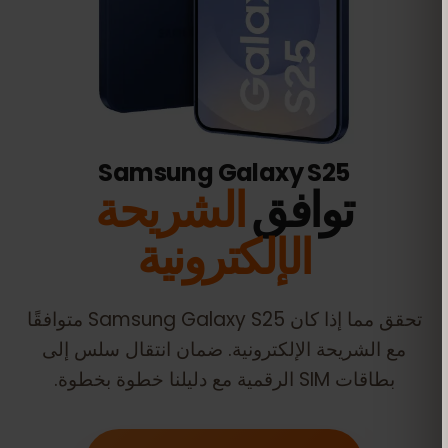
Samsung Galaxy S25
توافق
الشريحة
الإلكترونية
تحقق مما إذا كان
Samsung Galaxy S25
متوافقًا
مع الشريحة الإلكترونية. ضمان انتقال سلس إلى
بطاقات SIM الرقمية مع دليلنا خطوة بخطوة.