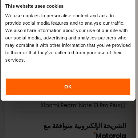
This website uses cookies
Xiaomi 14 Pro
We use cookies to personalise content and ads, to
Xiaomi 14T
provide social media features and to analyse our traffic.
We also share information about your use of our site with
our social media, advertising and analytics partners who
Xiaomi 14T Pro
may combine it with other information that you’ve provided
to them or that they’ve collected from your use of their
Xiaomi 15
services.
Xiaomi Redmi Note 11 Pro 5G
OK
Xiaomi Redmi Note 13 Pro
Xiaomi Redmi Note 13 Pro Plus
الشريحة الإلكترونية متوافقة مع
*
Motorola