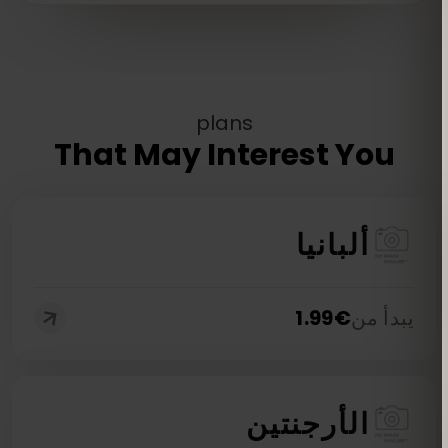
plans
That May Interest You
ألبانيا
يبدأ من
€
1.99
الأرجنتين