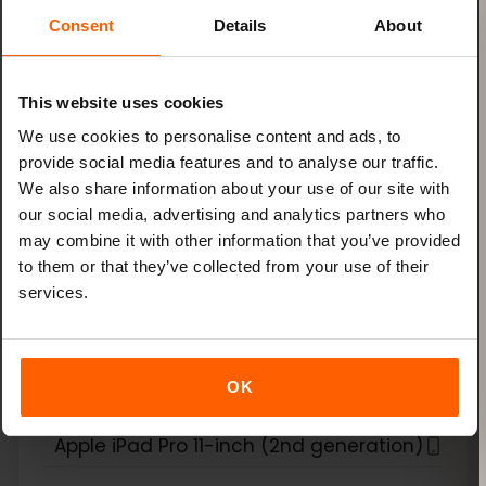
Consent
Details
About
Apple iPad Air (3rd generation)
Apple iPad Air (4th generation)
This website uses cookies
We use cookies to personalise content and ads, to
Apple iPad Air (5th generation)
provide social media features and to analyse our traffic.
We also share information about your use of our site with
Apple iPad Air (6th generation)
our social media, advertising and analytics partners who
may combine it with other information that you’ve provided
to them or that they’ve collected from your use of their
Apple iPad Mini (5th generation)
services.
Apple iPad Mini (6th generation)
Apple iPad Pro 11-inch (1st generation)
OK
Apple iPad Pro 11-inch (2nd generation)