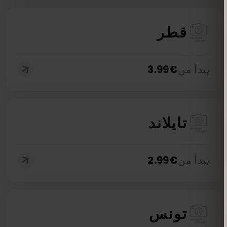
قطر
يبدأ من
€
3.99
تايلاند
يبدأ من
€
2.99
تونس