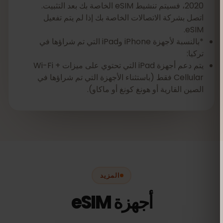
2020، فسيتم تنشيط eSIM الخاصة بك بعد التثبيت.
اتصل بشركة الاتصالات الخاصة بك إذا لم يتم تفعيل
eSIM.
*بالنسبة لأجهزة iPhone وiPad التي تم شراؤها في
تركيا:
يتم دعم أجهزة iPad التي تحتوي على ميزات Wi-Fi +
Cellular فقط (باستثناء الأجهزة التي تم شراؤها في
الصين القارية أو هونغ كونغ أو ماكاو).
المزيد
أجهزة eSIM