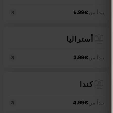
يبدأ من
€
5.99
أستراليا
يبدأ من
€
3.99
كندا
يبدأ من
€
4.99