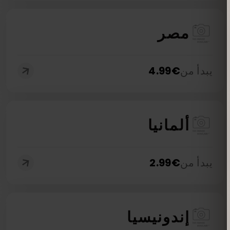
مصر
يبدأ من
€
4.99
ألمانيا
يبدأ من
€
2.99
إندونيسيا