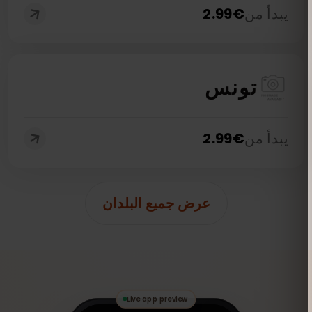
يبدأ من
€
2.99
تونس
يبدأ من
€
2.99
عرض جميع البلدان