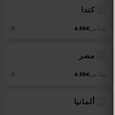
كندا
يبدأ من
€
4.99
مصر
يبدأ من
€
4.99
ألمانيا