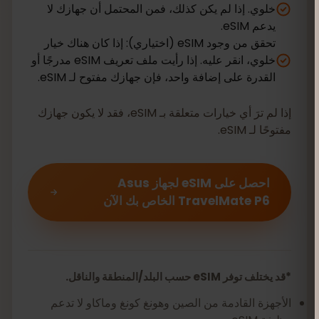
خلوي. إذا لم يكن كذلك، فمن المحتمل أن جهازك لا
يدعم eSIM.
تحقق من وجود eSIM (اختياري): إذا كان هناك خيار
خلوي، انقر عليه. إذا رأيت ملف تعريف eSIM مدرجًا أو
القدرة على إضافة واحد، فإن جهازك مفتوح لـ eSIM.
إذا لم ترَ أي خيارات متعلقة بـ eSIM، فقد لا يكون جهازك
مفتوحًا لـ eSIM.
احصل على eSIM لجهاز Asus
TravelMate P6 الخاص بك الآن
*قد يختلف توفر eSIM حسب البلد/المنطقة والناقل.
الأجهزة القادمة من الصين وهونغ كونغ وماكاو لا تدعم