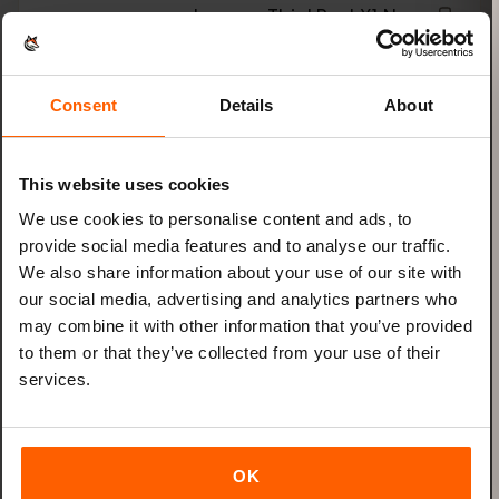
Lenovo ThinkPad X1 Nano
Lenovo ThinkPad X1 Titanium Yoga 2-in-1
Consent
Details
About
Lenovo ThinkPad X12 Detachable
This website uses cookies
الشريحة الإلكترونية متوافقة مع
We use cookies to personalise content and ads, to
*
Microsoft
provide social media features and to analyse our traffic.
We also share information about your use of our site with
our social media, advertising and analytics partners who
Microsoft Surface Duo
may combine it with other information that you’ve provided
to them or that they’ve collected from your use of their
Microsoft Surface Duo 2
services.
Microsoft Surface Go 3
OK
Microsoft Surface Pro 9