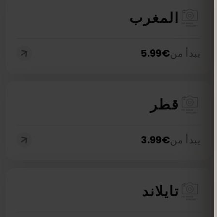
المغرب
يبدأ من
€
5.99
قطر
يبدأ من
€
3.99
تايلاند