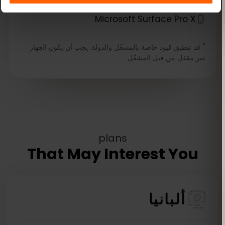
Microsoft Surface Pro X
*
قد تنطبق قيود خاصة بالمشغّل والدولة. يجب أن يكون الجهاز
غير مقفل من قبل المشغّل.
plans
That May Interest You
ألبانيا