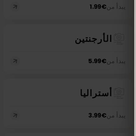
يبدأ من
€
1.99
الأرجنتين
يبدأ من
€
5.99
أستراليا
يبدأ من
€
3.99