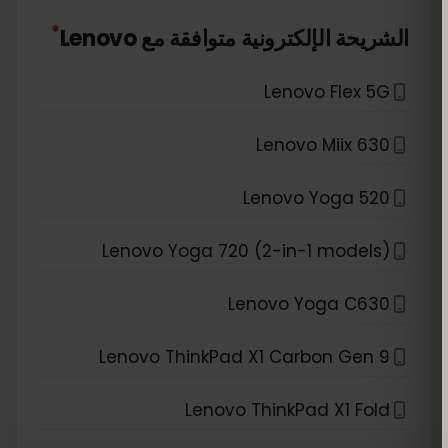
*
الشريحة الإلكترونية متوافقة مع
Lenovo
Lenovo Flex 5G
Lenovo Miix 630
Lenovo Yoga 520
Lenovo Yoga 720 (2-in-1 models)
Lenovo Yoga C630
Lenovo ThinkPad X1 Carbon Gen 9
Lenovo ThinkPad X1 Fold